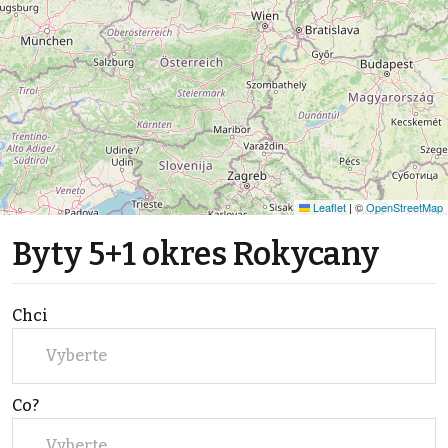
Leaflet
|
©
OpenStreetMap
Byty 5+1 okres Rokycany
Chci
Vyberte
Co?
Vyberte