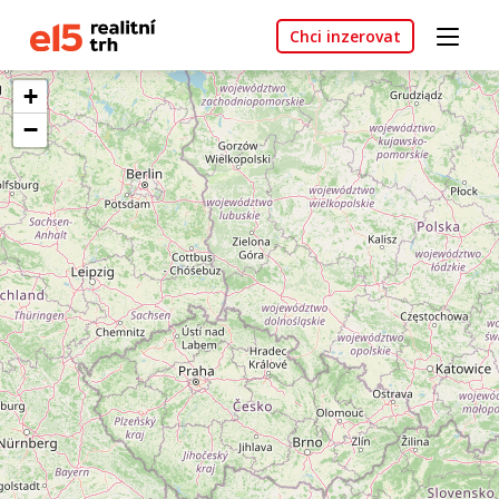
Chci inzerovat
+
−