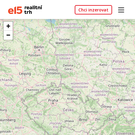
Chci inzerovat
+
−