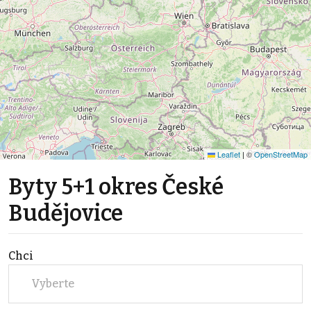
Leaflet
|
©
OpenStreetMap
Byty 5+1 okres České
Budějovice
Chci
Vyberte