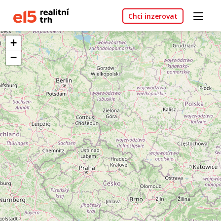
Chci inzerovat
+
−