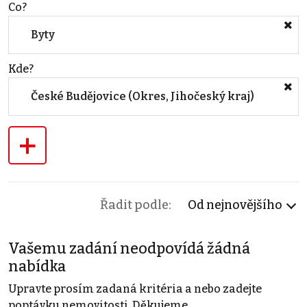
Co?
Byty
Kde?
České Budějovice (Okres, Jihočeský kraj)
+
Řadit podle:
Od nejnovějšího
Vašemu zadání neodpovídá žádná
nabídka
Upravte prosím zadaná kritéria a nebo zadejte
poptávku nemovitosti. Děkujeme