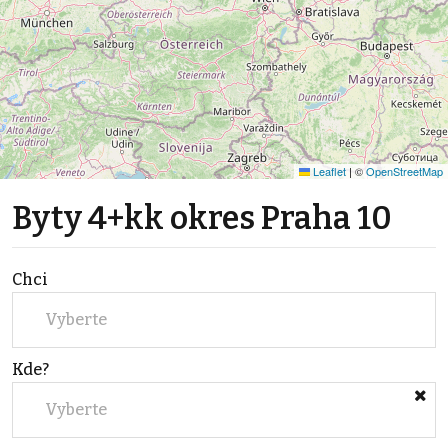
Leaflet
|
©
OpenStreetMap
Byty 4+kk okres Praha 10
Chci
Vyberte
Kde?
Vyberte