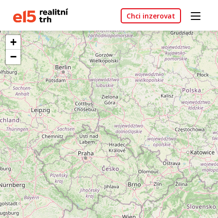
Chci inzerovat
+
−