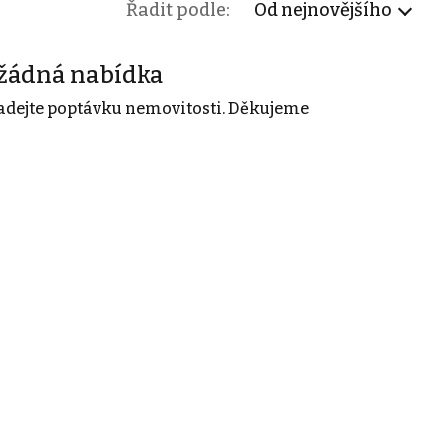
Řadit podle:
Od nejnovějšího
žádná nabídka
adejte poptávku nemovitosti. Děkujeme