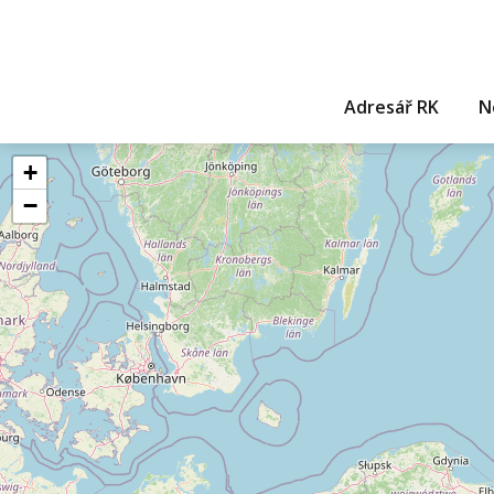
Adresář RK
N
+
−