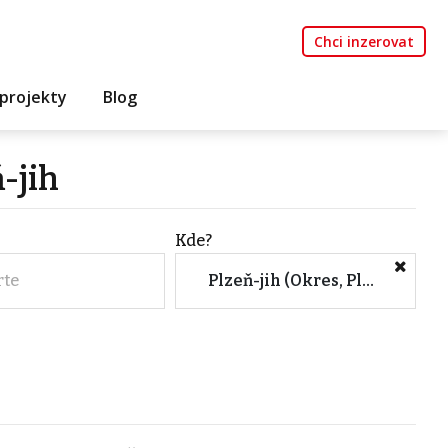
Chci inzerovat
projekty
Blog
-jih
Kde?
rte
Plzeň-jih (Okres, Plzeňský kraj)