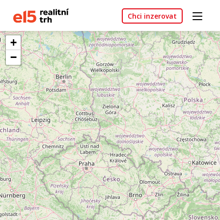
Chci inzerovat
+
−