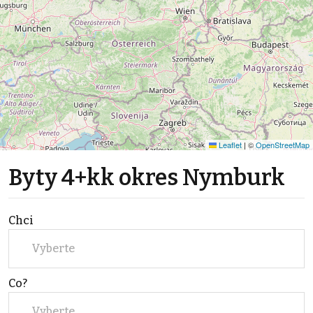
Leaflet
|
©
OpenStreetMap
Byty 4+kk okres Nymburk
Chci
Vyberte
Co?
Vyberte