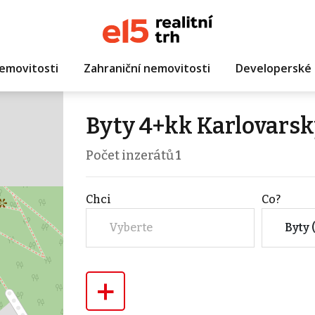
emovitosti
Zahraniční nemovitosti
Developerské 
Byty 4+kk Karlovarsk
Počet inzerátů
1
Chci
Co?
Vyberte
Byty 
+