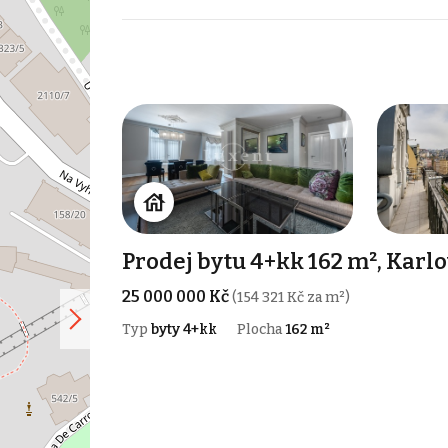
Prodej bytu 4+kk 162 m², Karl
25 000 000 Kč
(154 321 Kč za m²)
Typ
byty 4+kk
Plocha
162 m²