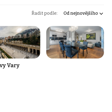
Řadit podle:
Od nejnovějšího
ovy Vary