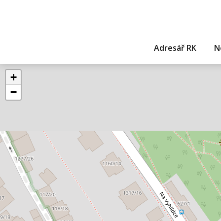
Adresář RK
N
+
−