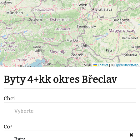
Leaflet
|
©
OpenStreetMap
Byty 4+kk okres Břeclav
Chci
Vyberte
Co?
Byty