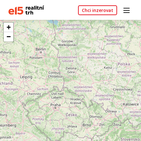
Chci inzerovat
+
−