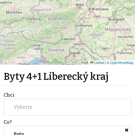
Leaflet
|
©
OpenStreetMap
Byty 4+1 Liberecký kraj
Chci
Vyberte
Co?
Byty