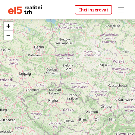
Chci inzerovat
+
−