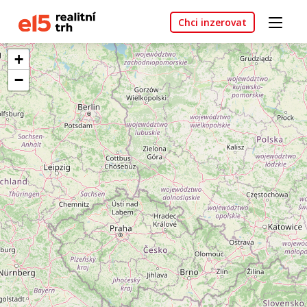
Chci inzerovat
+
−