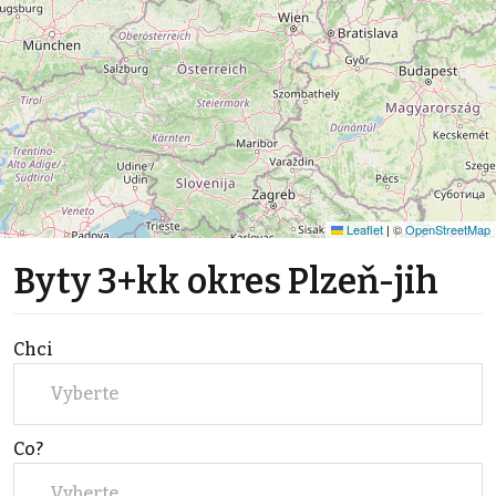
Leaflet
|
©
OpenStreetMap
Byty 3+kk okres Plzeň-jih
Chci
Vyberte
Co?
Vyberte