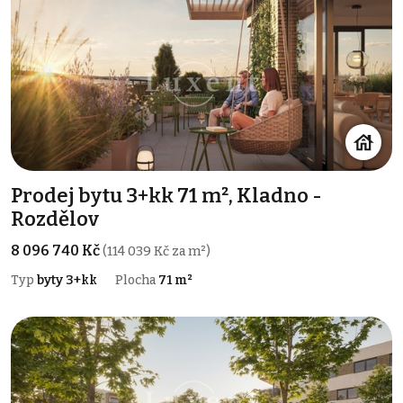
Prodej bytu 3+kk 71 m², Kladno -
Rozdělov
8 096 740 Kč
(114 039 Kč za m²)
Typ
byty 3+kk
Plocha
71 m²