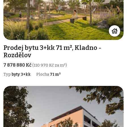
Prodej bytu 3+kk 71 m², Kladno -
Rozdělov
7 878 880 Kč
(110 970 Kč za m²)
Typ
byty 3+kk
Plocha
71 m²