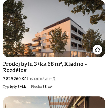
Prodej bytu 3+kk 68 m², Kladno -
Rozdělov
7 829 260 Kč
(115 136 Kč za m²)
Typ
byty 3+kk
Plocha
68 m²