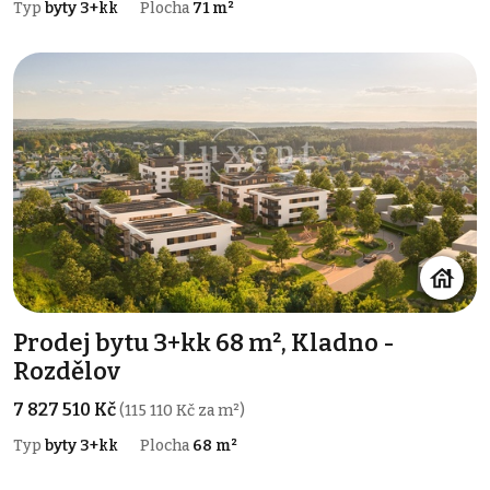
Typ
byty 3+kk
Plocha
71 m²
Prodej bytu 3+kk 68 m², Kladno -
Rozdělov
7 827 510 Kč
(115 110 Kč za m²)
Typ
byty 3+kk
Plocha
68 m²