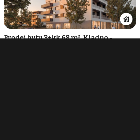
Prodej bytu 3+kk 68 m², Kladno -
Rozdělov
7 592 920 Kč
(111 661 Kč za m²)
Typ
byty 3+kk
Plocha
68 m²