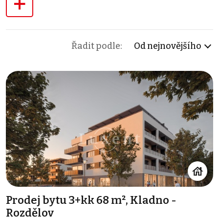
+
Řadit podle:
Od nejnovějšího
Prodej bytu 3+kk 68 m², Kladno -
Rozdělov