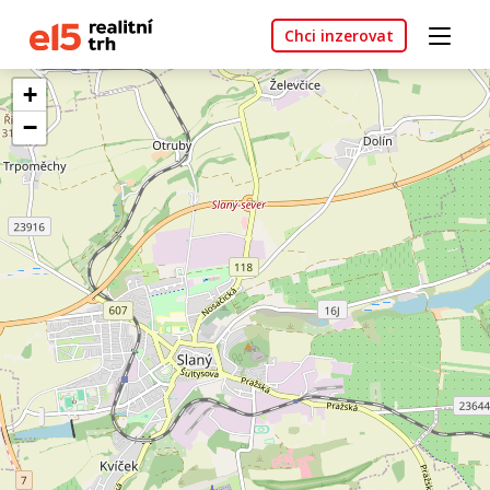
Chci inzerovat
+
−