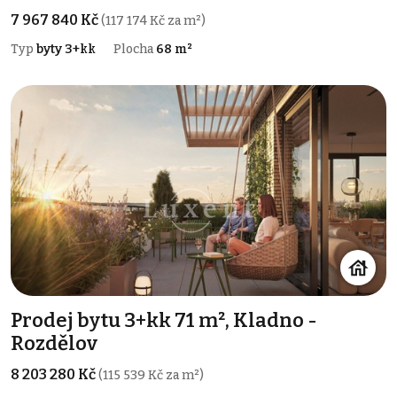
7 967 840 Kč
(117 174 Kč za m²)
Typ
byty 3+kk
Plocha
68 m²
Prodej bytu 3+kk 71 m², Kladno -
Rozdělov
8 203 280 Kč
(115 539 Kč za m²)