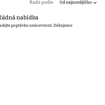
Řadit podle:
Od nejnovějšího
žádná nabídka
adejte poptávku nemovitosti. Děkujeme