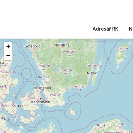
Adresář RK
N
+
−