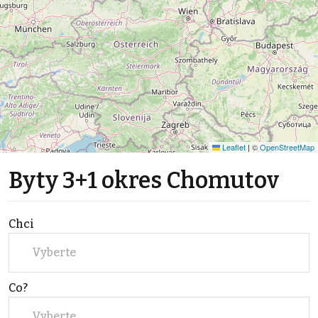
Leaflet
|
©
OpenStreetMap
Byty 3+1 okres Chomutov
Chci
Vyberte
Co?
Vyberte