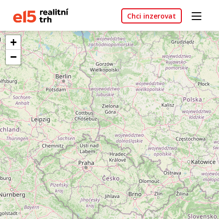
Chci inzerovat
+
−