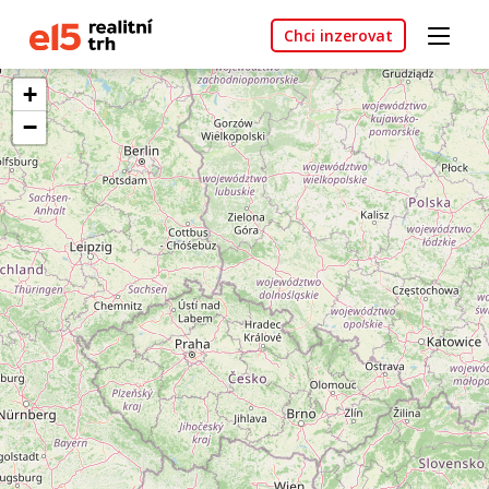
Chci inzerovat
+
−