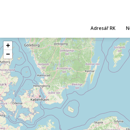
Adresář RK
N
+
−