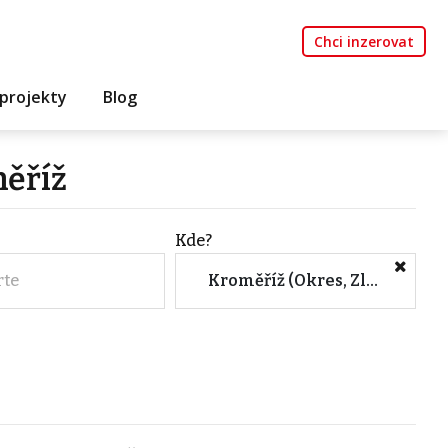
Chci inzerovat
projekty
Blog
měříž
Kde?
rte
Kroměříž (Okres, Zlínský kraj)