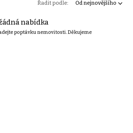
Řadit podle:
Od nejnovějšího
žádná nabídka
adejte poptávku nemovitosti. Děkujeme