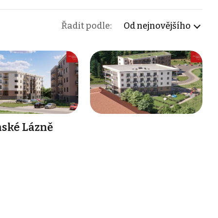
Řadit podle:
Od nejnovějšího
nské Lázně