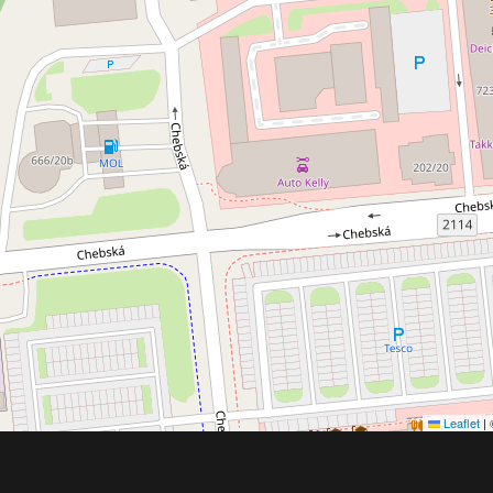
Leaflet
|