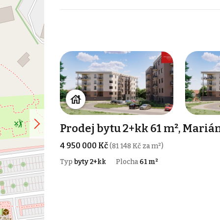
Prodej bytu 2+kk 61 m², Mariá
4 950 000 Kč
(81 148 Kč za m²)
Typ
byty 2+kk
Plocha
61 m²