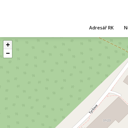
Adresář RK
N
+
−