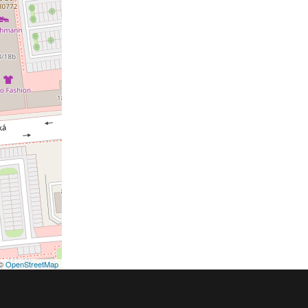
©
OpenStreetMap