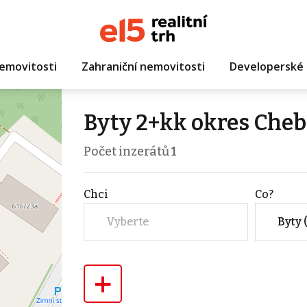
emovitosti
Zahraniční nemovitosti
Developerské 
Byty 2+kk okres Cheb
Počet inzerátů
1
Chci
Co?
Vyberte
Byty 
+