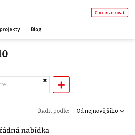
Chci inzerovat
projekty
Blog
10
+
rte
Řadit podle:
Od nejnovějšího
žádná nabídka