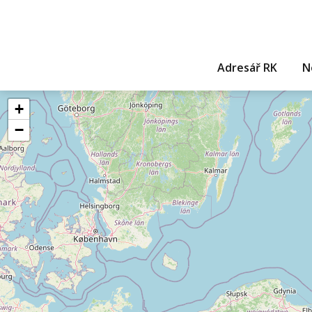
Adresář RK
N
+
−