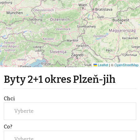
Leaflet
|
©
OpenStreetMap
Byty 2+1 okres Plzeň-jih
Chci
Vyberte
Co?
Vyberte