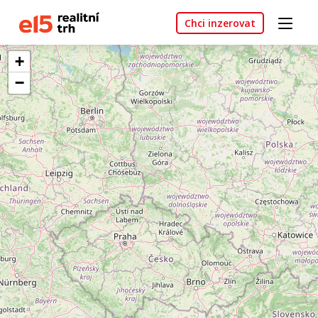
Chci inzerovat
+
−