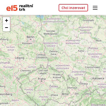
Chci inzerovat
+
−