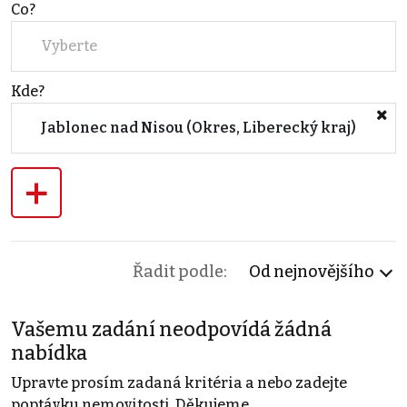
Co?
Vyberte
Kde?
Jablonec nad Nisou (Okres, Liberecký kraj)
+
Řadit podle:
Od nejnovějšího
Vašemu zadání neodpovídá žádná
nabídka
Upravte prosím zadaná kritéria a nebo zadejte
poptávku nemovitosti. Děkujeme