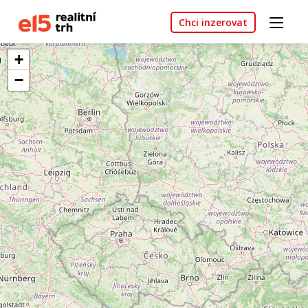
Chci inzerovat
+
−