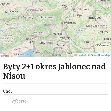
Leaflet
|
©
OpenStreetMap
Byty 2+1 okres Jablonec nad
Nisou
Chci
Vyberte