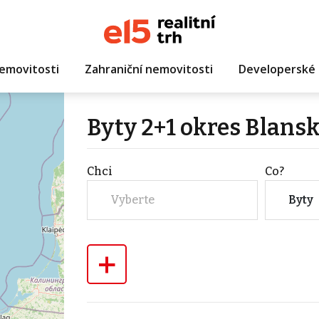
emovitosti
Zahraniční nemovitosti
Developerské 
Byty 2+1 okres Blans
Chci
Co?
Vyberte
Byty
+