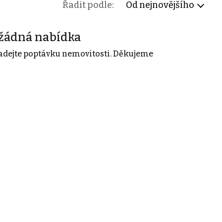
Řadit podle:
Od nejnovějšího
žádná nabídka
adejte poptávku nemovitosti. Děkujeme