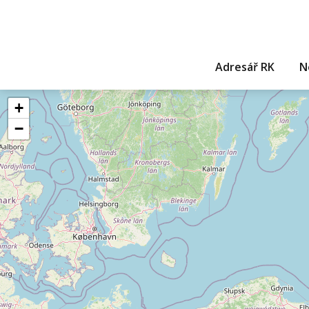
Adresář RK
N
+
−