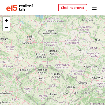
Chci inzerovat
+
−