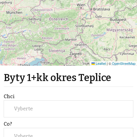
Leaflet
|
©
OpenStreetMap
Byty 1+kk okres Teplice
Chci
Vyberte
Co?
Vyberte