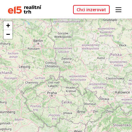
Chci inzerovat
+
−