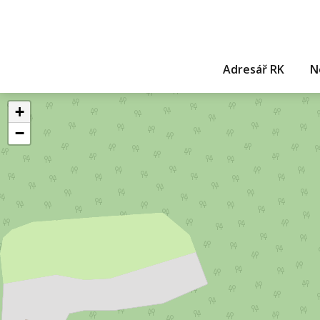
Adresář RK
N
+
−