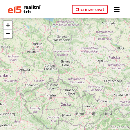
Chci inzerovat
+
−