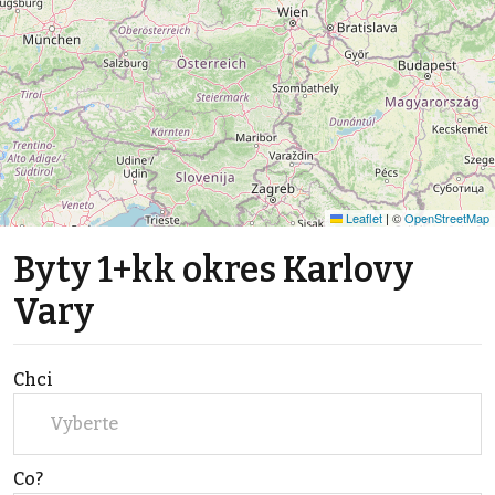
Leaflet
|
©
OpenStreetMap
Byty 1+kk okres Karlovy
Vary
Chci
Vyberte
Co?