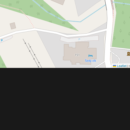
Leaflet
|
Obchodní 
© 2022 - 2026 Copyright CZECH NEWS CENT
společnosti
|
Informace o zpracování osobníc