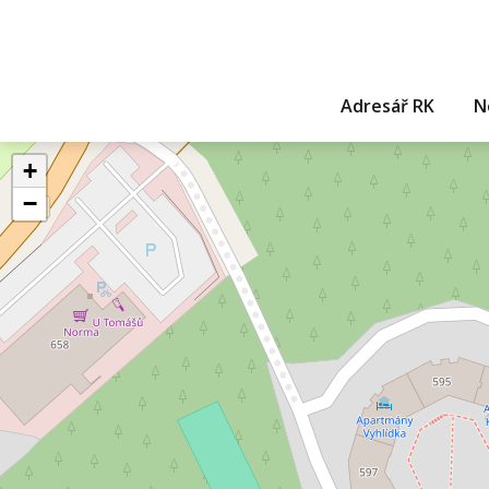
Adresář RK
N
+
−