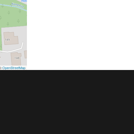
©
OpenStreetMap
podmínky
Pravidla inzerce
Ceník
Registrace
ER a.s. a dodavatelé obsahu |
Autorská práva k publikovaným materiálů
h údajů
|
Cookies
|
Nastavení soukromí
|
Vlastnická struktura
|
Jednotné k