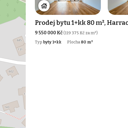
Prodej bytu 1+kk 80 m², Harra
9 550 000 Kč
(119 375 Kč za m²)
Typ
byty 1+kk
Plocha
80 m²