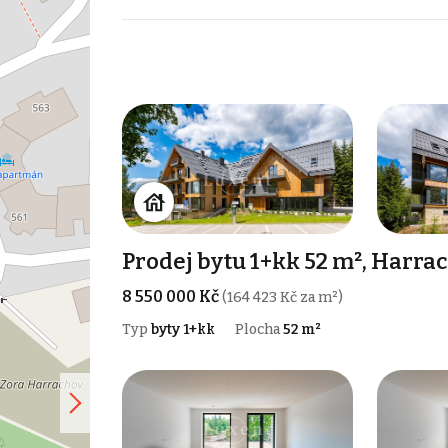
Prodej bytu 1+kk 52 m², Harra
8 550 000 Kč
(164 423 Kč za m²)
Typ
byty 1+kk
Plocha
52 m²