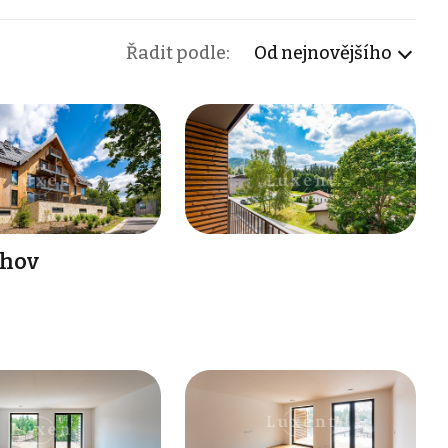
Řadit podle:
Od nejnovějšího
chov