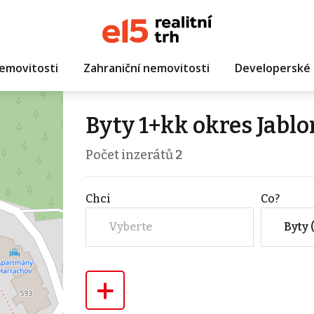
emovitosti
Zahraniční nemovitosti
Developerské 
Byty 1+kk okres Jabl
Počet inzerátů
2
Chci
Co?
Vyberte
Byty 
+