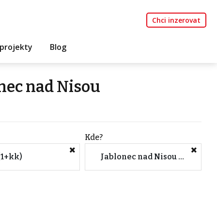
Chci inzerovat
projekty
Blog
onec nad Nisou
Kde?
(1+kk)
Jablonec nad Nisou (Okres, Liberecký kraj)