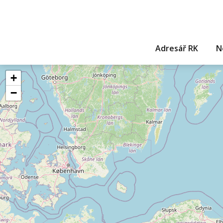
Adresář RK
N
+
−