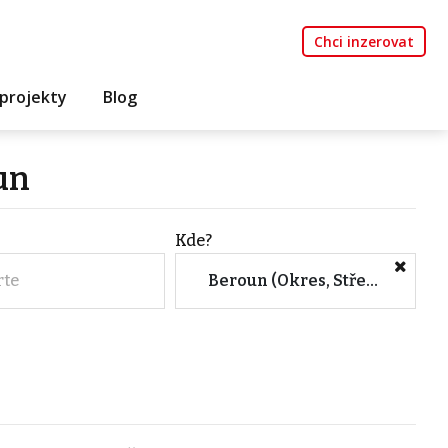
Chci inzerovat
projekty
Blog
un
Kde?
rte
Beroun (Okres, Středočeský kraj)