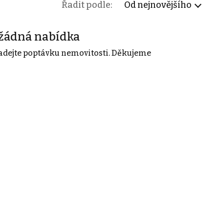
Řadit podle:
Od nejnovějšího
žádná nabídka
adejte poptávku nemovitosti. Děkujeme