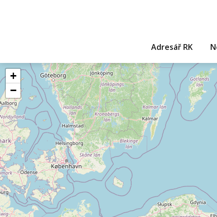
Adresář RK
N
+
−