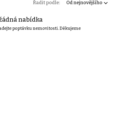
Řadit podle:
Od nejnovějšího
žádná nabídka
adejte poptávku nemovitosti. Děkujeme