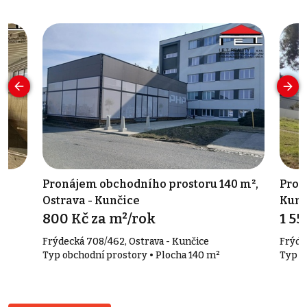
k-
Pronájem obchodního prostoru 140 m²,
Pron
Ostrava - Kunčice
Kunč
800 Kč za m²/rok
1 55
Frýdecká 708/462, Ostrava - Kunčice
Frýde
Typ obchodní prostory • Plocha 140 m²
Typ k