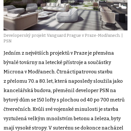
Developerský projekt Vanguard Prague v Praze-Modřanech. |
PSN
Jedním z největších projektů v Praze je přeměna
bývalé továrny na letecké přístroje a součástky
Microna v Modřanech. Čtrnáctipatrovou stavbu
z přelomu 70. a 80. let, která naposledy sloužila jako
kancelářská budova, přeměnil developer PSN na
bytový dům se 150 lofty s plochou od 40 po 700 metrů
čtverečních. Kvůli své vojenské minulosti je stavba
vyztužená velkým množstvím betonu a železa, byty
mají vysoké stropy. V suterénu se dokonce nacházel