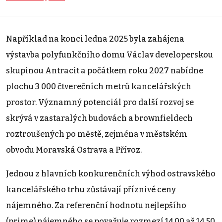
Například na konci ledna 2025 byla zahájena
výstavba polyfunkčního domu Václav developerskou
skupinou Antracit a počátkem roku 2027 nabídne
plochu 3 000 čtverečních metrů kancelářských
prostor. Významný potenciál pro další rozvoj se
skrývá v zastaralých budovách a brownfieldech
roztroušených po městě, zejména v městském
obvodu Moravská Ostrava a Přívoz.
Jednou z hlavních konkurenčních výhod ostravského
kancelářského trhu zůstávají příznivé ceny
nájemného. Za referenční hodnotu nejlepšího
(prime) nájemného se považuje rozmezí 14,00 až 14,50