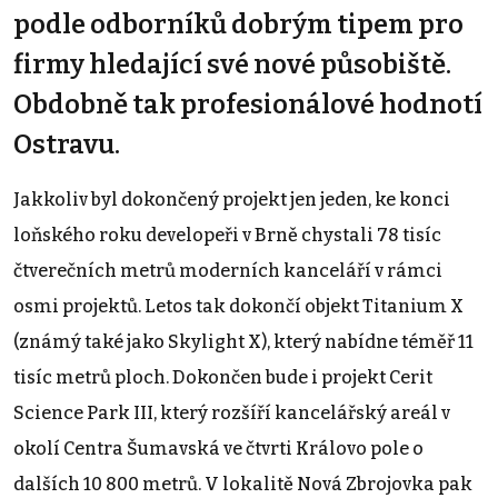
podle odborníků dobrým tipem pro
firmy hledající své nové působiště.
Obdobně tak profesionálové hodnotí
Ostravu.
Jakkoliv byl dokončený projekt jen jeden, ke konci
loňského roku developeři v Brně chystali 78 tisíc
čtverečních metrů moderních kanceláří v rámci
osmi projektů. Letos tak dokončí objekt Titanium X
(známý také jako Skylight X), který nabídne téměř 11
tisíc metrů ploch. Dokončen bude i projekt Cerit
Science Park III, který rozšíří kancelářský areál v
okolí Centra Šumavská ve čtvrti Královo pole o
dalších 10 800 metrů. V lokalitě Nová Zbrojovka pak