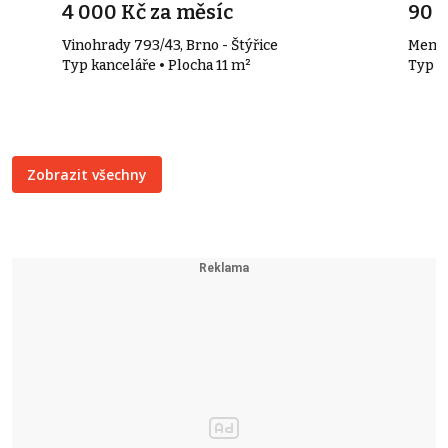
4 000 Kč za měsíc
90 
Vinohrady 793/43, Brno - Štýřice
Mendl
a
Typ kanceláře • Plocha 11 m²
Typ r
Zobrazit všechny