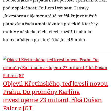
Podobně jako v případě Brna poroste v příštích letech
podle společnosti Colliers i význam Ostravy.
„Investory a nájemce určitě potěší, že je ve městě
plánována řada ambiciózních projektů, které by
mohly v následujících letech rozšířit nabídku
kancelářských prostor,“ říká Josef Stanko.
Objevil Křetínského, teď kreslí novou
Prahu. Do proměny Karlína
investujeme 23 miliard, říká Dušan
Palcr z J&T