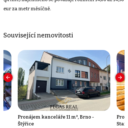
eur za metr měsíčně.
Související nemovitosti
²,
Pronájem kanceláře 11 m², Brno -
Pron
Štýřice
Star