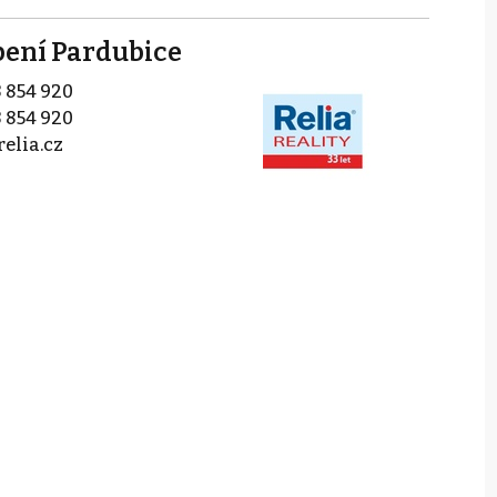
upení Pardubice
 854 920
 854 920
elia.cz