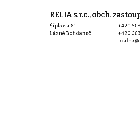
RELIA s.r.o., obch. zasto
Šípkova 81
+420 603
Lázně Bohdaneč
+420 603
malek@r