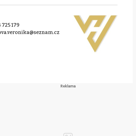
 725 179
ova.veronika@seznam.cz