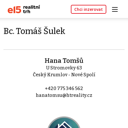
Chci inzerovat
Bc. Tomáš Šulek
Hana Tomšů
U Stromovky 63
Český Krumlov - Nové Spolí
+420 775 346 562
hanatomsu@htreality.cz