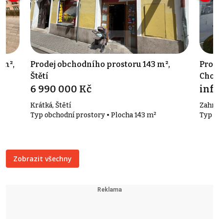
 m²,
Prodej obchodního prostoru 143 m²,
Prod
Štětí
Cho
6 990 000 Kč
info
Krátká, Štětí
Zahra
Typ obchodní prostory • Plocha 143 m²
Typ o
Zobrazit všechny