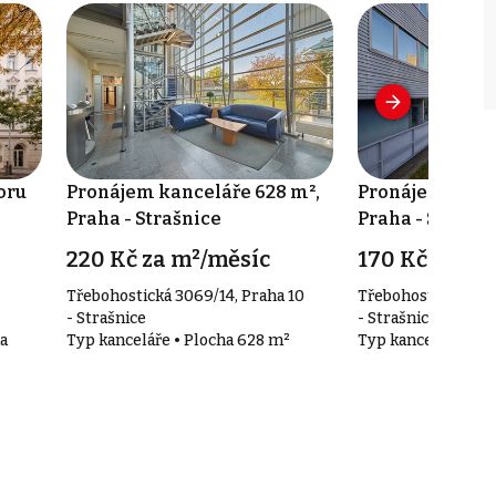
oru
Pronájem kanceláře 628 m²,
Pronájem kance
Praha - Strašnice
Praha - Strašni
220 Kč za m²/měsíc
170 Kč za m²
Třebohostická 3069/14, Praha 10
Třebohostická 3069
- Strašnice
- Strašnice
a
Typ kanceláře • Plocha 628 m²
Typ kanceláře • Pl