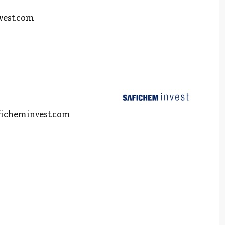
vest.com
ficheminvest.com