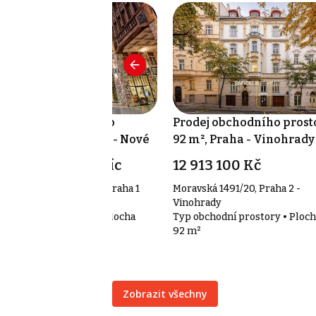
ronájem obchodního
Prodej obchodního prost
ostoru 27 m², Praha - Nové
92 m², Praha - Vinohrady
ěsto
0 EUR za m²/měsíc
12 913 100 Kč
clavské náměstí 846/1, Praha 1
Moravská 1491/20, Praha 2 -
Nové Město
Vinohrady
p obchodní prostory • Plocha
Typ obchodní prostory • Ploch
 m²
92 m²
Zobrazit všechny