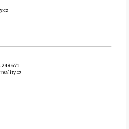
y.cz
 248 671
reality.cz