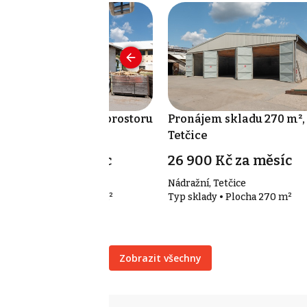
onájem výrobního prostoru
Pronájem skladu 270 m²,
8 m², Tetčice
Tetčice
4 900 Kč za měsíc
26 900 Kč za měsíc
dražní, Tetčice
Nádražní, Tetčice
p výroba • Plocha 668 m²
Typ sklady • Plocha 270 m²
Zobrazit všechny