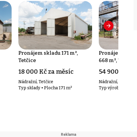
Pronájem skladu 171 m²,
Pronájem výrob
Tetčice
668 m², Tetčice
18 000 Kč za měsíc
54 900 Kč za
Nádražní, Tetčice
Nádražní, Tetčice
Typ sklady • Plocha 171 m²
Typ výroba • Ploc