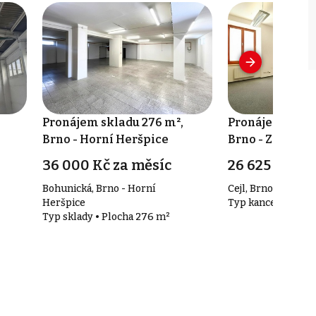
Pronájem skladu 276 m²,
Pronájem kance
Brno - Horní Heršpice
Brno - Zábrdov
36 000 Kč za měsíc
26 625 Kč za
Bohunická, Brno - Horní
Cejl, Brno - Zábrdo
Heršpice
Typ kanceláře • Pl
Typ sklady • Plocha 276 m²