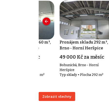
onájem kanceláře 160 m²,
Pronájem skladu 292 m²,
no - Horní Heršpice
Brno - Horní Heršpice
9 000 Kč za měsíc
49 000 Kč za měsíc
hunická, Brno - Horní
Bohunická, Brno - Horní
ršpice
Heršpice
p kanceláře • Plocha 160 m²
Typ sklady • Plocha 292 m²
Zobrazit všechny