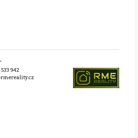
.
 533 942
rmereality.cz