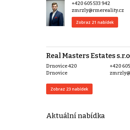
+420 605 533 942
zmrzly@rmereality.cz
Zobraz 21 nabídek
Real Masters Estates s.r.o
Drnovice 420
+420 605
Drnovice
zmrzly@
Zobraz 23 nabídek
Aktuální nabídka