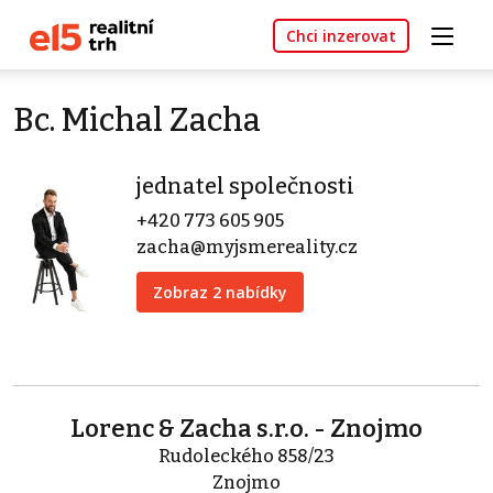
Chci inzerovat
Bc. Michal Zacha
jednatel společnosti
+420 773 605 905
zacha@myjsmereality.cz
Zobraz 2 nabídky
Lorenc & Zacha s.r.o. - Znojmo
Rudoleckého 858/23
Znojmo