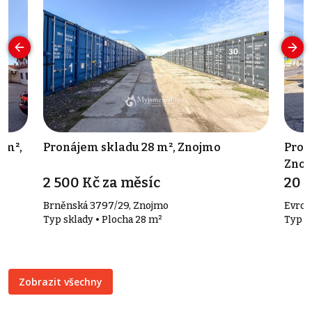
 m²,
Pronájem skladu 28 m², Znojmo
Pron
Znoj
2 500 Kč za měsíc
20 
Brněnská 3797/29, Znojmo
Evrop
Typ sklady • Plocha 28 m²
Typ o
Zobrazit všechny