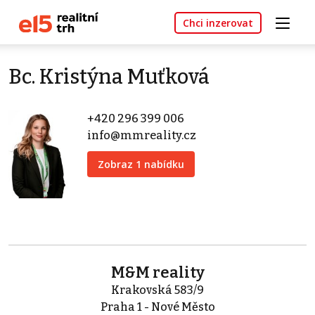
Chci inzerovat
Bc. Kristýna Muťková
+420 296 399 006
info@mmreality.cz
Zobraz 1 nabídku
M&M reality
Krakovská 583/9
Praha 1 - Nové Město