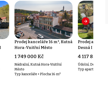
Prodej kanceláře 16 m², Kutná
Prodej apartmá
I
Hora-Vnitřní Město
Desná I
1 749 000 Kč
4 117 853 Kč
Nádražní, Kutná Hora-Vnitřní
Údolní, Desná I
²
Město
Typ apartmány • P
Typ kanceláře • Plocha 16 m²