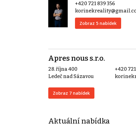
+420 721 839 356
korinekreality@gmail.
Zobraz 5 nabídek
Apres nous s.r.o.
28. října 400
+420 721
Ledeč nad Sázavou
korinek
Zobraz 7 nabídek
Aktuální nabídka