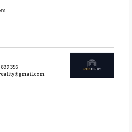
com
 839 356
reality@gmail.com