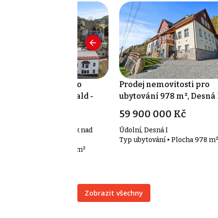
odej nemovitosti pro
Prodej nemovitosti pro
ytování 22 m², Tanvald -
ubytování 978 m², Desná 
umburk nad Desnou
 590 000 Kč
59 900 000 Kč
isova, Tanvald - Šumburk nad
Údolní, Desná I
snou
Typ ubytování • Plocha 978 m
p ubytování • Plocha 22 m²
Zobrazit všechny