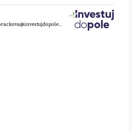
anna.dvorackova@investujdopole.cz