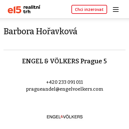
Chci inzerovat
Barbora Hořavková
ENGEL & VÖLKERS Prague 5
+420 233 091 011
pragueandel@engelvoelkers.com