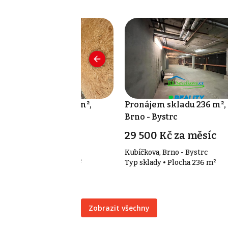
onájem skladu 100 m²,
Pronájem skladu 236 m²,
rno-Komín
Brno - Bystrc
nfo v RK
29 500 Kč za měsíc
lcary, Brno-Komín
Kubíčkova, Brno - Bystrc
p sklady • Plocha 100 m²
Typ sklady • Plocha 236 m²
Zobrazit všechny