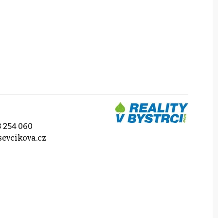
 254 060
evcikova.cz