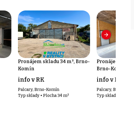
Pronájem skladu 34 m², Brno-
Pronájem sklad
Komín
Brno-Komín
info v RK
info v RK
Palcary, Brno-Komín
Palcary, Brno-Kom
Typ sklady • Plocha 34 m²
Typ sklady • Ploch