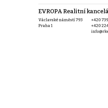
EVROPA Realitní kancel
Václavské náměstí 793
+420 739
Praha 1
+420 224
info@rk