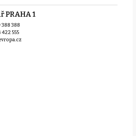
ář PRAHA 1
 388 388
 422 555
evropa.cz