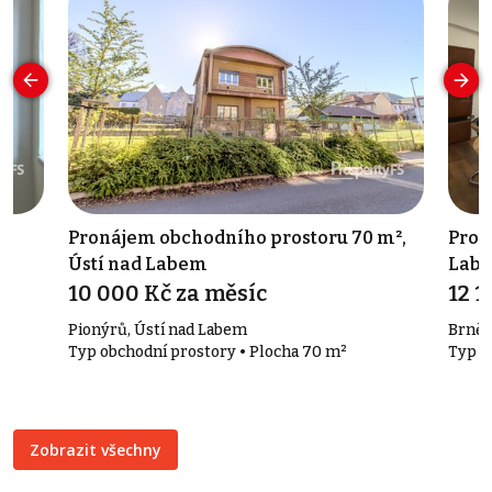
d
Pronájem obchodního prostoru 70 m²,
Pron
Ústí nad Labem
Lab
10 000 Kč za měsíc
12 1
Pionýrů, Ústí nad Labem
Brněn
Typ obchodní prostory • Plocha 70 m²
Typ k
Zobrazit všechny