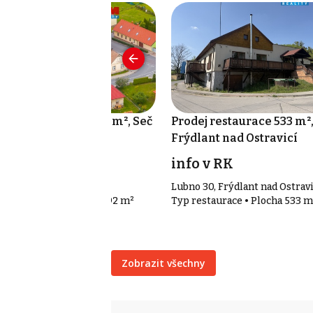
odej restaurace 292 m², Seč
Prodej restaurace 533 m²
Frýdlant nad Ostravicí
 990 000 Kč
info v RK
 č.ev. 72, Seč
Lubno 30, Frýdlant nad Ostravi
p restaurace • Plocha 292 m²
Typ restaurace • Plocha 533 m
Zobrazit všechny