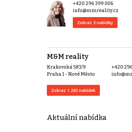
+420 296 399 006
info@mmreality.cz
Zobraz 3 nabídky
M&M reality
Krakovská 583/9
+420 296
Praha 1 - Nové Město
info@mm
Zobraz 1 285 nabídek
Aktuální nabídka