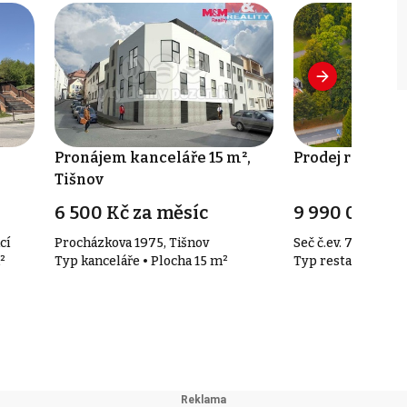
,
Pronájem kanceláře 15 m²,
Prodej restaura
Tišnov
6 500 Kč za měsíc
9 990 000 Kč
cí
Procházkova 1975, Tišnov
Seč č.ev. 72, Seč
²
Typ kanceláře • Plocha 15 m²
Typ restaurace • 