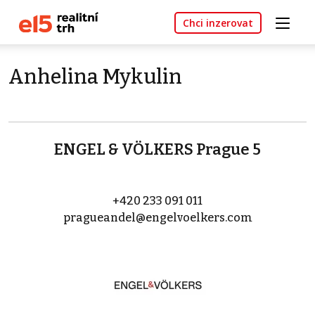
Chci inzerovat
Anhelina Mykulin
ENGEL & VÖLKERS Prague 5
+420 233 091 011
pragueandel@engelvoelkers.com