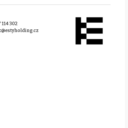
 114 302
k@estyholding.cz