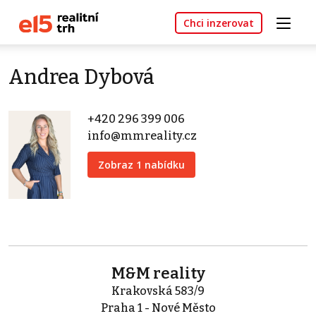
Chci inzerovat
Andrea Dybová
+420 296 399 006
info@mmreality.cz
Zobraz 1 nabídku
M&M reality
Krakovská 583/9
Praha 1 - Nové Město