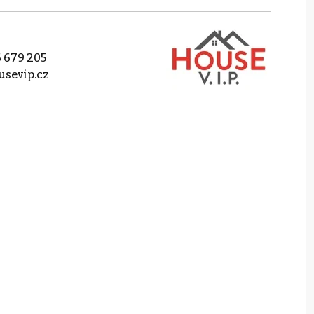
 679 205
sevip.cz